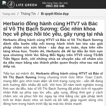
0
Đặt hàng Giao tận nhà
0903 202 646
/
Thông Tin
/
Bí quyết Khỏe đẹp
Trang chủ
Herbario đồng hành cùng HTV7 và Bác
sĩ Võ Thị Bạch Sương: Góc nhìn khoa
học về phục hồi tóc yếu, gãy rụng tại nhà
Herbario đồng hành cùng HTV7 và Bác sĩ Võ Thị Bạch Sương
đánh dấu bước tiếp nối trong hành trình lan tỏa các giải
pháp chăm sóc sức khỏe - sắc đẹp an toàn, dựa trên nền
tảng khoa học. Trước đó, Herbario đã để lại dấu ấn tích cực
qua chương trình Vui Sống Mỗi Ngày trên VTV3 cùng TS.BS
Trần Ngọc Ánh, với những chia sẻ chuyên sâu về chăm sóc
da dầu mụn bằng các thành phần quen thuộc như rau má và
diếp cá.
Tiếp tục sứ mệnh đó,
Herbario đồng hành cùng HTV7 và Bác sĩ
Võ Thị Bạch Sương
trong chương trình
Góc Nhìn Toàn Cảnh
,
mang đến góc nhìn toàn diện về tình trạng rụng tóc - vấn đề đang
ảnh hưởng đến nhiều độ tuổi. Với hơn 30 năm kinh nghiệm trong
lĩnh vực da liễu, bác sĩ Võ Thị Bạch Sương đã phân tích rõ nguyên
nhân thật sự phía sau tóc yếu, gãy rụng, đồng thời gợi ý cách
chăm sóc và phục hồi tóc ngay tại nhà bằng các giải pháp lành
tính từ thảo dược như vỏ bưởi và bồ kết, giúp người dùng chủ
động hơn trong hành trình lấy lại mái tóc khỏe mạnh.