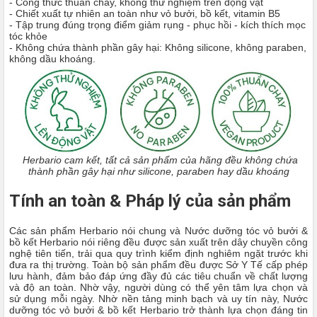
- Công thức thuần chay, không thử nghiệm trên động vật
- Chiết xuất tự nhiên an toàn như vỏ bưởi, bồ kết, vitamin B5
- Tập trung đúng trọng điểm giảm rụng - phục hồi - kích thích mọc
tóc khỏe
- Không chứa thành phần gây hại: Không silicone, không paraben,
không dầu khoáng.
Herbario cam kết, tất cả sản phẩm của hãng đều không chứa
thành phần gây hại như silicone, paraben hay dầu khoáng
Tính an toàn & Pháp lý của sản phẩm
Các sản phẩm Herbario nói chung và Nước dưỡng tóc vỏ bưởi &
bồ kết Herbario nói riêng đều được sản xuất trên dây chuyền công
nghệ tiên tiến, trải qua quy trình kiểm định nghiêm ngặt trước khi
đưa ra thị trường. Toàn bộ sản phẩm đều được Sở Y Tế cấp phép
lưu hành, đảm bảo đáp ứng đầy đủ các tiêu chuẩn về chất lượng
và độ an toàn. Nhờ vậy, người dùng có thể yên tâm lựa chọn và
sử dụng mỗi ngày. Nhờ nền tảng minh bạch và uy tín này, Nước
dưỡng tóc vỏ bưởi & bồ kết Herbario trở thành lựa chọn đáng tin