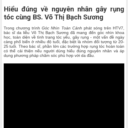
Hiểu đúng về nguyên nhân gây rụng
tóc cùng BS. Võ Thị Bạch Sương
Trong chương trình
Góc Nhìn Toàn Cảnh
phát sóng trên HTV7,
bác sĩ da liễu Võ Thị Bạch Sương đã mang đến góc nhìn khoa
học, toàn diện về tình trạng tóc yếu, gãy rụng - một vấn đề ngày
càng phổ biến ở nhiều độ tuổi, đặc biệt là nhóm đối tượng từ 20-
25 tuổi. Theo bác sĩ, phần lớn các trường hợp rụng tóc hoàn toàn
có thể cải thiện nếu người dùng hiểu đúng nguyên nhân và áp
dụng phương pháp chăm sóc phù hợp với da đầu.