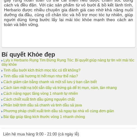
gãy rụng hoàn toàn có thể cải thiện nếu được chăm sóc đúng
cách và đều đặn. Với các sản phẩm từ vỏ bưởi & bồ kết lành tính,
Herbario được nhiều chuyên gia đánh giá cao nhờ khả năng nuôi
dưỡng da đầu, củng cố chân tóc và hỗ trợ mọc tóc tự nhiên, giúp
người dùng từng bước lấy lại mái tóc khỏe mạnh theo cách an
toàn và bền vững.
Bí quyết Khỏe đẹp
Lyly x Herbario Rụng Tim Đừng Rụng Tóc: Bí quyêt giúp nàng tự tin với mái tóc
dày khỏe
Tinh dầu bưởi kích thích mọc tóc có tốt không?
Tinh dầu oải hương trị hết mụn như thế nào?
Cách giảm cân bằng chanh và một số lưu ý bạn cần biết
Cách làm mặt nạ bột sắn dây và trứng gà để trị mụn, nám, tàn nhang
Cách nâng ngực tăng vòng 1 nhanh tự nhiên
Cách chiết xuất tinh dầu gừng nguyên chất
Phân biệt tinh dầu sả chanh và tinh dầu sả java
Phương pháp chiết xuất tinh dầu sả ngay tại nhà vô cùng đơn giản
Bài tập giúp tăng kích thước vòng 1 nhanh chóng
Liên hệ mua hàng 9:00 - 21:00 (cả ngày lễ)