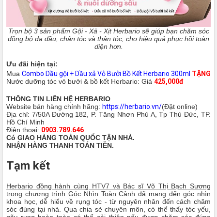
Trọn bộ 3 sản phẩm Gội - Xả - Xịt Herbario sẽ giúp bạn chăm sóc
đồng bộ da đầu, chân tóc và thân tóc, cho hiệu quả phục hồi toàn
diện hơn.
Ưu đãi hiện tại:
Mua
Combo Dầu gội + Dầu xả Vỏ Bưởi Bồ Kết Herbario 300ml
TẶNG
Nước dưỡng tóc vỏ bưởi & bồ kết Herbario: Giá
425,000đ
THÔNG TIN LIÊN HỆ HERBARIO
Website bán hàng chính hãng:
https://herbario.vn/
(Đặt online)
Địa chỉ: 7/50A Đường 182, P. Tăng Nhơn Phú A, Tp Thủ Đức, TP.
Hồ Chí Minh
Điện thoại:
0903.789.646
Có GIAO HÀNG TOÀN QUỐC TẬN NHÀ.
NHẬN HÀNG THANH TOÁN TIỀN.
Tạm kết
Herbario đồng hành cùng HTV7 và Bác sĩ Võ Thị Bạch Sương
trong chương trình Góc Nhìn Toàn Cảnh đã mang đến góc nhìn
khoa học, dễ hiểu về rụng tóc - từ nguyên nhân đến cách chăm
sóc đúng tại nhà. Qua chia sẻ chuyên môn, có thể thấy tóc yếu,