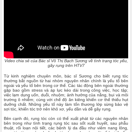
Video chia sẻ của Bác sĩ Võ Thị Bạch Sương về tình trạng tóc yếu,
gãy rụng trên HTV7
Từ kinh nghiệm chuyên môn, bác sĩ Sương cho biết rụng tóc
thường bắt nguồn từ hai nhóm nguyên nhân chính là yếu tố bên
ngoài và yếu tố bên trong cơ thể. Các tác động bên ngoài thường
gặp bao gồm stress và áp lực kéo dài trong công việc, học tập;
việc lạm dụng uốn, duỗi, nhuộm; ảnh hưởng của nắng, bụi và môi
trường ô nhiễm; cùng với chế độ ăn kiêng khiến cơ thể thiếu hụt
dưỡng chất. Những yếu tố này làm tổn thương lớp sừng bảo vệ
sợi tóc, khiến tóc trở nên khô xơ, yếu dần và dễ gãy rụng.
Bên cạnh đó, rụng tóc còn có thể xuất phát từ các nguyên nhân
bên trong như tình trạng rụng tóc sau sốt xuất huyết, sau phẫu
thuật, rối loạn nội tiết, các bệnh lý da đầu như viêm nang lông,