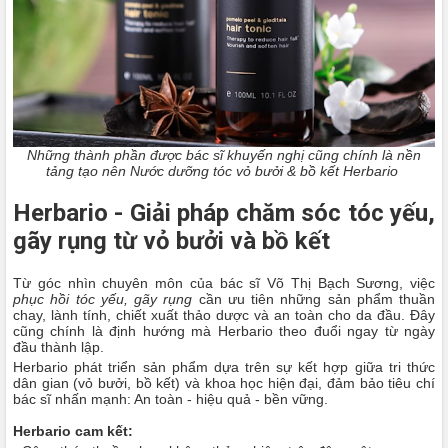
Những thành phần được bác sĩ khuyến nghị cũng chính là nền
tảng tạo nên Nước dưỡng tóc vỏ bưởi & bồ kết Herbario
Herbario - Giải pháp chăm sóc tóc yếu,
gãy rụng từ vỏ bưởi và bồ kết
Từ góc nhìn chuyên môn của bác sĩ Võ Thị Bạch Sương, việc
phục hồi tóc yếu, gãy rụng
cần ưu tiên những sản phẩm thuần
chay, lành tính, chiết xuất thảo dược và an toàn cho da đầu. Đây
cũng chính là định hướng mà Herbario theo đuổi ngay từ ngày
đầu thành lập.
Herbario phát triển sản phẩm dựa trên sự kết hợp giữa tri thức
dân gian (vỏ bưởi, bồ kết) và khoa học hiện đại, đảm bảo tiêu chí
bác sĩ nhấn mạnh: An toàn - hiệu quả - bền vững.
Herbario cam kết: