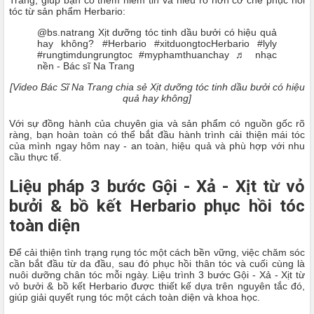
Trang, giúp bạn có thêm niềm tin và hiểu rõ hơn cơ chế phục hồi
tóc từ sản phẩm Herbario:
@bs.natrang
Xịt dưỡng tóc tinh dầu bưởi có hiệu quả
hay không?
#Herbario
#xitduongtocHerbario
#lyly
#rungtimdungrungtoc
#myphamthuanchay
♬ nhạc
nền - Bác sĩ Na Trang
[Video Bác Sĩ Na Trang chia sẻ Xịt dưỡng tóc tinh dầu bưởi có hiệu
quả hay không]
Với sự đồng hành của chuyên gia và sản phẩm có nguồn gốc rõ
ràng, bạn hoàn toàn có thể bắt đầu hành trình cải thiện mái tóc
của mình ngay hôm nay - an toàn, hiệu quả và phù hợp với nhu
cầu thực tế.
Liệu pháp 3 bước Gội - Xả - Xịt từ vỏ
bưởi & bồ kết Herbario phục hồi tóc
toàn diện
Để cải thiện tình trạng rụng tóc một cách bền vững, việc chăm sóc
cần bắt đầu từ da đầu, sau đó phục hồi thân tóc và cuối cùng là
nuôi dưỡng chân tóc mỗi ngày. Liệu trình 3 bước Gội - Xả - Xịt từ
vỏ bưởi & bồ kết Herbario được thiết kế dựa trên nguyên tắc đó,
giúp giải quyết rụng tóc một cách toàn diện và khoa học.