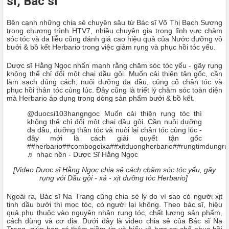
sĩ, Bác sĩ
Bên cạnh những chia sẻ chuyên sâu từ Bác sĩ Võ Thị Bạch Sương
trong chương trình HTV7, nhiều chuyên gia trong lĩnh vực chăm
sóc tóc và da liễu cũng đánh giá cao hiệu quả của Nước dưỡng vỏ
bưởi & bồ kết Herbario trong việc giảm rụng và phục hồi tóc yếu.
Dược sĩ Hằng Ngọc nhấn mạnh rằng chăm sóc tóc yếu - gãy rụng
không thể chỉ đổi một chai dầu gội. Muốn cải thiện tận gốc, cần
làm sạch đúng cách, nuôi dưỡng da đầu, củng cố chân tóc và
phục hồi thân tóc cùng lúc. Đây cũng là triết lý chăm sóc toàn diện
mà Herbario áp dụng trong dòng sản phẩm bưởi & bồ kết.
@duocsi103hangngoc
Muốn cải thiện rụng tóc thì
không thể chỉ đổi một chai dầu gội. Cần nuôi dưỡng
da đầu, dưỡng thân tóc và nuôi lại chân tóc cùng lúc -
đây mới là cách giải quyết tận gốc
#
#herbario
#
#combogoixa
#
#xitduongherbario
#
#rungtimdungru
♬ nhạc nền - Dược Sĩ Hằng Ngọc
[Video Dược sĩ Hằng Ngọc chia sẻ cách chăm sóc tóc yếu, gãy
rụng với Dầu gội - xả - xịt dưỡng tóc Herbario]
Ngoài ra, Bác sĩ Na Trang cũng chia sẻ lý do vì sao có người xịt
tinh dầu bưởi thì mọc tóc, có người lại không. Theo bác sĩ, hiệu
quả phụ thuộc vào nguyên nhân rụng tóc, chất lượng sản phẩm,
cách dùng và cơ địa. Dưới đây là video chia sẻ của Bác sĩ Na