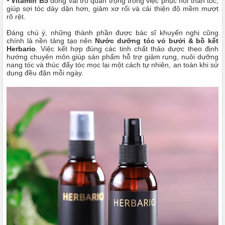
- V
i
tamin B5
đóng vai trò quan trọng trong việc phục hồi thân tóc,
giúp sợi tóc dày dặn hơn, giảm xơ rối và cải thiện độ mềm mượt
rõ rệt.
Đáng chú ý, những thành phần được bác sĩ khuyến nghị cũng
chính là nền tảng tạo nên
Nước dưỡng tóc vỏ bưởi & bồ kết
Herbario
. Việc kết hợp đúng các tinh chất thảo dược theo định
hướng chuyên môn giúp sản phẩm hỗ trợ giảm rụng, nuôi dưỡng
nang tóc và thúc đẩy tóc mọc lại một cách tự nhiên, an toàn khi sử
dụng đều đặn mỗi ngày.