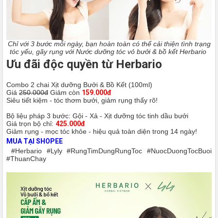
Chỉ với 3 bước mỗi ngày, bạn hoàn toàn có thể cải thiện tình trạng
tóc yếu, gãy rụng với Nước dưỡng tóc vỏ bưởi & bồ kết Herbario
Ưu đãi độc quyền từ Herbario
Combo 2 chai Xịt dưỡng Bưởi & Bồ Kết (100ml)
Giá
250.000đ
Giảm còn
159.000đ
Siêu tiết kiệm - tóc thơm bưởi, giảm rụng thấy rõ!
Bộ liệu pháp 3 bước: Gội - Xả - Xịt dưỡng tóc tinh dầu bưởi
Giá trọn bộ chỉ:
425.000đ
Giảm rụng - mọc tóc khỏe - hiệu quả toàn diện trong 14 ngày!
MUA TẠI SHOPEE
#Herbario #Lyly #RungTimDungRungToc #NuocDuongTocBuoi
#ThuanChay