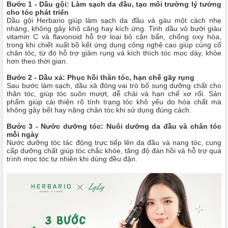
Bước 1 - Dầu gội: Làm sạch da đầu, tạo môi trường lý tưởng
cho tóc phát triển
Dầu gội Herbario giúp làm sạch da đầu và gàu một cách nhẹ
nhàng, không gây khô căng hay kích ứng. Tinh dầu vỏ bưởi giàu
vitamin C và flavonoid hỗ trợ loại bỏ cặn bẩn, chống oxy hóa,
trong khi chiết xuất bồ kết ứng dụng công nghệ cao giúp củng cố
chân tóc, từ đó hỗ trợ giảm rụng và kích thích tóc mọc dày, khỏe
hơn theo thời gian.
Bước 2 - Dầu xả: Phục hồi thân tóc, hạn chế gãy rụng
Sau bước làm sạch, dầu xả đóng vai trò bổ sung dưỡng chất cho
thân tóc, giúp tóc suôn mượt, dễ chải và hạn chế xơ rối. Sản
phẩm giúp cải thiện rõ tình trạng tóc khô yếu do hóa chất mà
không gây bết hay nặng chân tóc khi sử dụng đúng cách.
Bước 3 - Nước dưỡng tóc: Nuôi dưỡng da đầu và chân tóc
mỗi ngày
Nước dưỡng tóc tác động trực tiếp lên da đầu và nang tóc, cung
cấp dưỡng chất giúp tóc chắc khỏe, tăng độ đàn hồi và hỗ trợ quá
trình mọc tóc tự nhiên khi dùng đều đặn.