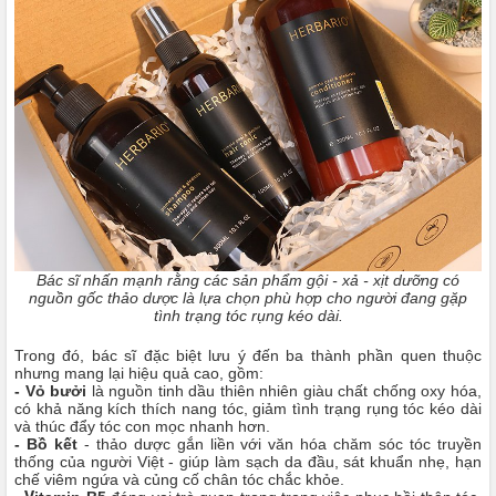
Bác sĩ nhấn mạnh rằng các sản phẩm gội - xả - xịt dưỡng có
nguồn gốc thảo dược là lựa chọn phù hợp cho người đang gặp
tình trạng tóc rụng kéo dài.
Trong đó, bác sĩ đặc biệt lưu ý đến ba thành phần quen thuộc
nhưng mang lại hiệu quả cao, gồm:
- Vỏ bưởi
là nguồn tinh dầu thiên nhiên giàu chất chống oxy hóa,
có khả năng kích thích nang tóc, giảm tình trạng rụng tóc kéo dài
và thúc đẩy tóc con mọc nhanh hơn.
- Bồ kết
- thảo dược gắn liền với văn hóa chăm sóc tóc truyền
thống của người Việt - giúp làm sạch da đầu, sát khuẩn nhẹ, hạn
chế viêm ngứa và củng cố chân tóc chắc khỏe.