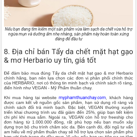
Nếu bạn đang tìm kiếm một sản phẩm vừa làm sạch da chết vừa hỗ trợ
ngừa mụn và dưỡng ẩm nhẹ nhàng, sản phẩm này hoàn toàn xứng
đáng để đầu tư
8. Địa chỉ bán Tẩy da chết mặt hạt gạo
& mơ Herbario uy tín, giá tốt
Để đảm bảo mua đúng Tẩy da chết mặt hạt gạo & mơ Herbario
chính hãng, bạn nên lựa chọn các đơn vị phân phối chính thức
của HERBARIO, nơi có thông tin minh bạch và chính sách rõ ràng,
điển hình như VEGAN - Mỹ Phẩm thuần chay.
Khi mua hàng tại website
myphamthuanchay.com
, khách hàng
được cam kết về nguồn gốc sản phẩm, hạn sử dụng rõ ràng và
chính sách đổi trả minh bạch. Đặc biệt, VEGAN thường xuyên
triển khai chương trình ưu đãi giảm đến 25%, giúp bạn tiết kiệm
chi phí khi mua sắm. Ngoài ra, VEGAN còn hỗ trợ freeship cho
đơn hàng từ 1.000.000 đồng, rất phù hợp nếu bạn muốn xây
dựng trọn bộ chu trình chăm sóc da. Bên cạnh đó, đội ngũ tư vấn
am hiểu về mỹ phẩm thuần chay sẽ hỗ trợ lựa chọn sản phẩm phù
hợp với tình trạng da dầu mụn. Vì vậy, nếu bạn ưu tiên sự an tâm