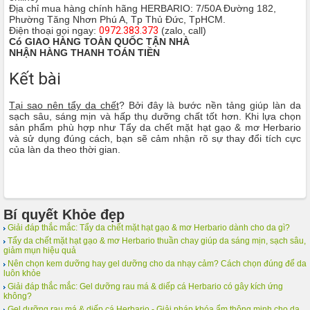
Địa chỉ mua hàng chính hãng HERBARIO: 7/50A Đường 182,
Phường Tăng Nhơn Phú A, Tp Thủ Đức, TpHCM.
Điện thoại gọi ngay:
0972.383.373
(zalo, call)
Có GIAO HÀNG TOÀN QUỐC TẬN NHÀ
NHẬN HÀNG THANH TOÁN TIỀN
Kết bài
Tại sao nên tẩy da chết
? Bởi đây là bước nền tảng giúp làn da
sạch sâu, sáng mịn và hấp thụ dưỡng chất tốt hơn. Khi lựa chọn
sản phẩm phù hợp như Tẩy da chết mặt hạt gạo & mơ Herbario
và sử dụng đúng cách, bạn sẽ cảm nhận rõ sự thay đổi tích cực
của làn da theo thời gian.
Bí quyết Khỏe đẹp
Giải đáp thắc mắc: Tẩy da chết mặt hạt gạo & mơ Herbario dành cho da gì?
Tẩy da chết mặt hạt gạo & mơ Herbario thuần chay giúp da sáng mịn, sạch sâu,
giảm mụn hiệu quả
Nên chọn kem dưỡng hay gel dưỡng cho da nhạy cảm? Cách chọn đúng để da
luôn khỏe
Giải đáp thắc mắc: Gel dưỡng rau má & diếp cá Herbario có gây kích ứng
không?
Gel dưỡng rau má & diếp cá Herbario - Giải pháp khóa ẩm thông minh cho da