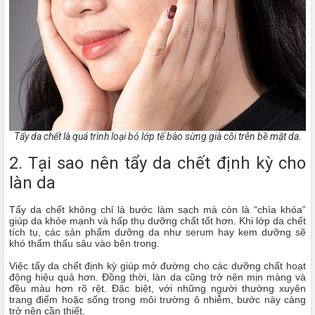
Tẩy da chết là quá trình loại bỏ lớp tế bào sừng già cỗi trên bề mặt da.
2. Tại sao nên tẩy da chết định kỳ cho
làn da
Tẩy da chết không chỉ là bước làm sạch mà còn là “chìa khóa”
giúp da khỏe mạnh và hấp thụ dưỡng chất tốt hơn. Khi lớp da chết
tích tụ, các sản phẩm dưỡng da như serum hay kem dưỡng sẽ
khó thẩm thấu sâu vào bên trong.
Việc tẩy da chết định kỳ giúp mở đường cho các dưỡng chất hoạt
động hiệu quả hơn. Đồng thời, làn da cũng trở nên mịn màng và
đều màu hơn rõ rệt. Đặc biệt, với những người thường xuyên
trang điểm hoặc sống trong môi trường ô nhiễm, bước này càng
trở nên cần thiết.