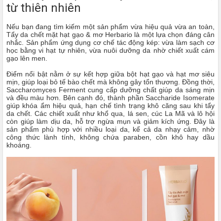
từ thiên nhiên
Nếu bạn đang tìm kiếm một sản phẩm vừa hiệu quả vừa an toàn,
Tẩy da chết mặt hạt gạo & mơ Herbario là một lựa chọn đáng cân
nhắc. Sản phẩm ứng dụng cơ chế tác động kép: vừa làm sạch cơ
học bằng vi hạt tự nhiên, vừa nuôi dưỡng da nhờ chiết xuất cám
gạo lên men.
Điểm nổi bật nằm ở sự kết hợp giữa bột hạt gạo và hạt mơ siêu
mịn, giúp loại bỏ tế bào chết mà không gây tổn thương. Đồng thời,
Saccharomyces Ferment cung cấp dưỡng chất giúp da sáng mịn
và đều màu hơn. Bên cạnh đó, thành phần Saccharide Isomerate
giúp khóa ẩm hiệu quả, hạn chế tình trạng khô căng sau khi tẩy
da chết. Các chiết xuất như khổ qua, lá sen, cúc La Mã và lô hội
còn giúp làm dịu da, hỗ trợ ngừa mụn và giảm kích ứng. Đây là
sản phẩm phù hợp với nhiều loại da, kể cả da nhạy cảm, nhờ
công thức lành tính, không chứa paraben, cồn khô hay dầu
khoáng.