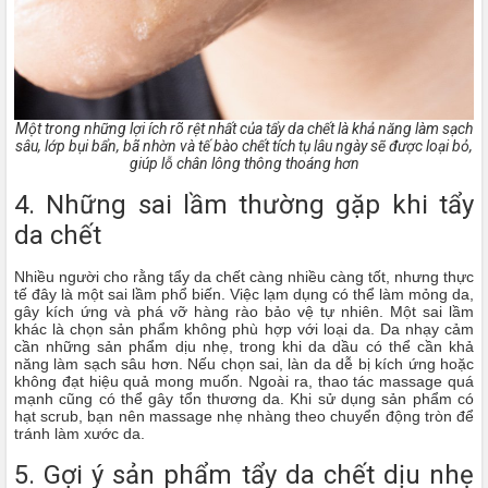
Một trong những lợi ích rõ rệt nhất của tẩy da chết là khả năng làm sạch
sâu, lớp bụi bẩn, bã nhờn và tế bào chết tích tụ lâu ngày sẽ được loại bỏ,
giúp lỗ chân lông thông thoáng hơn
4. Những sai lầm thường gặp khi tẩy
da chết
Nhiều người cho rằng tẩy da chết càng nhiều càng tốt, nhưng thực
tế đây là một sai lầm phổ biến. Việc lạm dụng có thể làm mỏng da,
gây kích ứng và phá vỡ hàng rào bảo vệ tự nhiên. Một sai lầm
khác là chọn sản phẩm không phù hợp với loại da. Da nhạy cảm
cần những sản phẩm dịu nhẹ, trong khi da dầu có thể cần khả
năng làm sạch sâu hơn. Nếu chọn sai, làn da dễ bị kích ứng hoặc
không đạt hiệu quả mong muốn. Ngoài ra, thao tác massage quá
mạnh cũng có thể gây tổn thương da. Khi sử dụng sản phẩm có
hạt scrub, bạn nên massage nhẹ nhàng theo chuyển động tròn để
tránh làm xước da.
5. Gợi ý sản phẩm tẩy da chết dịu nhẹ