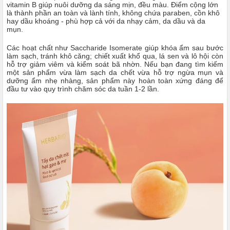
vitamin B giúp nuôi dưỡng da sáng mịn, đều màu. Điểm cộng lớn
là thành phần an toàn và lành tính, không chứa paraben, cồn khô
hay dầu khoáng - phù hợp cả với da nhạy cảm, da dầu và da
mụn.
Các hoạt chất như Saccharide Isomerate giúp khóa ẩm sau bước
làm sạch, tránh khô căng; chiết xuất khổ qua, lá sen và lô hội còn
hỗ trợ giảm viêm và kiểm soát bã nhờn. Nếu bạn đang tìm kiếm
một sản phẩm vừa làm sạch da chết vừa hỗ trợ ngừa mụn và
dưỡng ẩm nhẹ nhàng, sản phẩm này hoàn toàn xứng đáng để
đầu tư vào quy trình chăm sóc da tuần 1-2 lần.