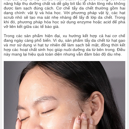
năng hấp thụ dưỡng chất và dễ gây bít tắc lỗ chân lông nếu không
được làm sạch đúng cách. Cơ chế tẩy da chết thường gồm hai
dạng chính: vật lý và hóa học. Với phương pháp vật lý, các hạt
scrub nhỏ sẽ tạo ma sát nhẹ nhàng để lấy đi lớp da chết. Trong
khi đó, phương pháp hóa học sử dụng enzyme hoặc acid để phá
vỡ liên kết giữa các tế bào già.
Trong các sản phẩm hiện đại, xu hướng kết hợp cả hai cơ chế
đang ngày càng phổ biến. Ví dụ, sản phẩm tẩy da chết từ hạt gạo
và mơ sử dụng vi hạt tự nhiên để làm sạch bề mặt, đồng thời kết
hợp các hoạt chất sinh học giúp nuôi dưỡng da từ bên trong. Điều
này mang lại hiệu quả toàn diện nhưng vẫn đảm bảo độ dịu nhẹ.