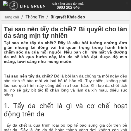
0
Đặt hàng Giao tận nhà
0903 202 646
/
Thông Tin
/
Bí quyết Khỏe đẹp
Trang chủ
Tại sao nên tẩy da chết? Bí quyết cho làn
da sáng mịn tự nhiên
Tại sao nên tẩy da chết? Đây là câu hỏi tưởng chừng đơn
giản nhưng lại đóng vai trò quan trọng trong hành trình
chăm sóc da của mỗi người. Nếu bạn chỉ rửa mặt và dưỡng
da mà bỏ qua bước này, làn da sẽ khó đạt được độ mịn
màng, tươi sáng như mong muốn.
Tại sao nên tẩy da chết
? Đó là bởi làn da chúng ta mỗi ngày đều
sản sinh tế bào mới và loại bỏ tế bào cũ. Tuy nhiên, không phải
lúc nào quá trình này cũng diễn ra hoàn hảo. Khi lớp da chết tích
tụ, nó sẽ gây bít tắc lỗ chân lông và làm da xỉn màu, thiếu sức
sống.
1. Tẩy da chết là gì và cơ chế hoạt
động trên da
Tẩy da chết là quá trình loại bỏ lớp tế bào sừng già cỗi trên bề
mặt da. Đây là lớp da đã hoàn thành vòng đời, không còn khả