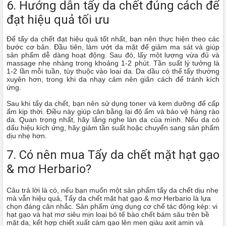
6. Hướng dẫn tẩy da chết đúng cách để
đạt hiệu quả tối ưu
Để tẩy da chết đạt hiệu quả tốt nhất, bạn nên thực hiện theo các
bước cơ bản. Đầu tiên, làm ướt da mặt để giảm ma sát và giúp
sản phẩm dễ dàng hoạt động. Sau đó, lấy một lượng vừa đủ và
massage nhẹ nhàng trong khoảng 1-2 phút. Tần suất lý tưởng là
1-2 lần mỗi tuần, tùy thuộc vào loại da. Da dầu có thể tẩy thường
xuyên hơn, trong khi da nhạy cảm nên giãn cách để tránh kích
ứng.
Sau khi tẩy da chết, bạn nên sử dụng toner và kem dưỡng để cấp
ẩm kịp thời. Điều này giúp cân bằng lại độ ẩm và bảo vệ hàng rào
da. Quan trọng nhất, hãy lắng nghe làn da của mình. Nếu da có
dấu hiệu kích ứng, hãy giảm tần suất hoặc chuyển sang sản phẩm
dịu nhẹ hơn.
7. Có nên mua Tẩy da chết mặt hạt gạo
& mơ Herbario?
Câu trả lời là có, nếu bạn muốn một sản phẩm tẩy da chết dịu nhẹ
mà vẫn hiệu quả, Tẩy da chết mặt hạt gạo & mơ Herbario là lựa
chọn đáng cân nhắc. Sản phẩm ứng dụng cơ chế tác động kép: vi
hạt gạo và hạt mơ siêu mịn loại bỏ tế bào chết bám sâu trên bề
mặt da, kết hợp chiết xuất cám gạo lên men giàu axit amin và