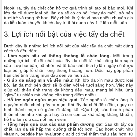
Ngoài ra, tẩy da chết còn hỗ trợ quá trình tái tạo tế bào mới. Khi
lớp da cũ được loại bỏ, làn da sẽ có cơ hội “thay áo mới”, trở nên
tươi trẻ và rạng rỡ hơn. Đây chính là lý do vì sao nhiều chuyên gia
da liễu luôn khuyến khích duy trì thói quen này 1-2 lần mỗi tuần.
3. Lợi ích nổi bật của việc tẩy da chết
Dưới đây là những lợi ích nổi bật của việc tẩy da chết mặt đúng
cách và đều đặn:
- Làm sạch sâu và thông thoáng lỗ chân lông:
Một trong
những lợi ích rõ rệt nhất của tẩy da chết là khả năng làm sạch
sâu. Lớp bụi bẩn, bã nhờn và tế bào chết tích tụ lâu ngày sẽ được
loại bỏ, giúp lỗ chân lông thông thoáng hơn. Điều này góp phần
hạn chế tình trạng mụn đầu đen và mụn ẩn.
- Giúp da sáng mịn và đều màu:
Khi lớp da xỉn màu được loại
bỏ, làn da mới bên dưới sẽ lộ diện với vẻ tươi sáng hơn. Việc này
giúp cải thiện tình trạng da không đều màu, mang lại hiệu ứng
“glow” tự nhiên mà không cần trang điểm nhiều.
- Hỗ trợ ngăn ngừa mụn hiệu quả:
Tắc nghẽn lỗ chân lông là
nguyên nhân chính gây ra mụn. Khi tẩy da chết đều đặn, nguy cơ
hình thành mụn sẽ giảm đi đáng kể. Đặc biệt, các thành phần
thiên nhiên như khổ qua hay lá sen còn có khả năng kháng khuẩn,
hỗ trợ làm dịu các nốt mụn viêm.
- Tăng hiệu quả của các sản phẩm dưỡng da:
Sau khi tẩy da
chết, làn da sẽ hấp thụ dưỡng chất tốt hơn. Các hoạt chất như
vitamin, peptide hay hyaluronic acid có thể thẩm thấu sâu hơn, từ