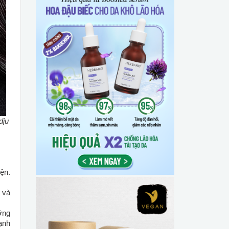
dịu
ện.
 và
ỡng
ạnh