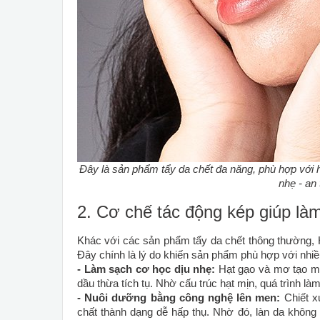
Đây là sản phẩm tẩy da chết đa năng, phù hợp với hầ
nhẹ
- an
2. Cơ chế tác động kép giúp là
Khác với các sản phẩm tẩy da chết thông thường, H
Đây chính là lý do khiến sản phẩm phù hợp với nhiề
- Làm sạch cơ học dịu nhẹ:
Hạt gạo và mơ tạo ma 
dầu thừa tích tụ. Nhờ cấu trúc hạt mịn, quá trình l
- Nuôi dưỡng bằng công nghệ lên men:
Chiết 
chất thành dạng dễ hấp thụ. Nhờ đó, làn da khôn