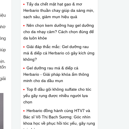
Tẩy da chết mặt hạt gạo & mơ
Herbario thuần chay giúp da sáng mịn,
iệu
sạch sâu, giảm mụn hiệu quả
Nên chọn kem dưỡng hay gel dưỡng
nhờ
cho da nhạy cảm? Cách chọn đúng để
ồng
da luôn khỏe
Giải đáp thắc mắc: Gel dưỡng rau
iúp
má & diếp cá Herbario có gây kích ứng
không?
ịn.
tổn
Gel dưỡng rau má & diếp cá
Herbario - Giải pháp khóa ẩm thông
giải
minh cho da dầu mụn
Top 8 dầu gội không sulfate cho tóc
yếu gãy rụng được nhiều người lựa
chọn
Herbario đồng hành cùng HTV7 và
Bác sĩ Võ Thị Bạch Sương: Góc nhìn
khoa học về phục hồi tóc yếu, gãy rụng