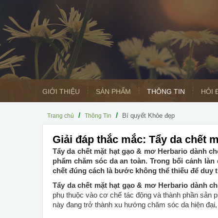
GIỚI THIỆU
SẢN PHẨM
THÔNG TIN
HỎI 
/
/
Bí quyết Khỏe đẹp
Trang chủ
Thông Tin
Giải đáp thắc mắc: Tẩy da chết 
Tẩy da chết mặt hạt gạo & mơ Herbario dành cho
phẩm chăm sóc da an toàn. Trong bối cảnh làn 
chết đúng cách là bước không thể thiếu để duy t
Tẩy da chết mặt hạt gạo & mơ Herbario dành ch
phụ thuộc vào cơ chế tác động và thành phần sản p
này đang trở thành xu hướng chăm sóc da hiện đại,