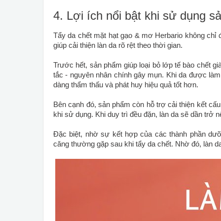
4. Lợi ích nổi bật khi sử dụng 
Tẩy da chết mặt hạt gạo & mơ Herbario không chỉ đ
giúp cải thiện làn da rõ rệt theo thời gian.
Trước hết, sản phẩm giúp loại bỏ lớp tế bào chết già
tắc - nguyên nhân chính gây mụn. Khi da được là
dàng thẩm thấu và phát huy hiệu quả tốt hơn.
Bên cạnh đó, sản phẩm còn hỗ trợ cải thiện kết cấ
khi sử dụng. Khi duy trì đều đặn, làn da sẽ dần trở
Đặc biệt, nhờ sự kết hợp của các thành phần dưỡn
căng thường gặp sau khi tẩy da chết. Nhờ đó, làn d