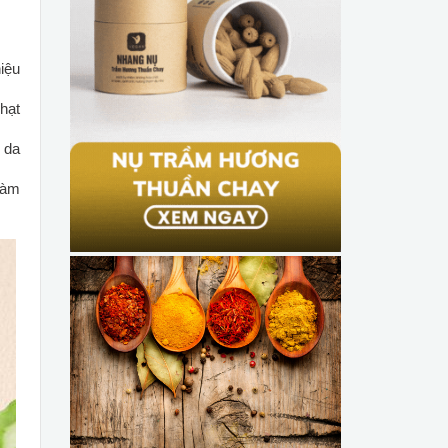
iệu
hạt
 da
 làm