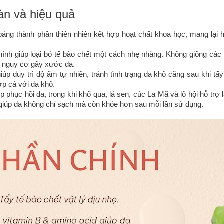
àn và hiệu quả
ng thành phần thiên nhiên kết hợp hoạt chất khoa học, mang lại h
hính giúp loại bỏ tế bào chết một cách nhẹ nhàng. Không giống các 
đa nguy cơ gây xước da.
úp duy trì độ ẩm tự nhiên, tránh tình trạng da khô căng sau khi tẩy
ợp cả với da khô.
p phục hồi da, trong khi khổ qua, lá sen, cúc La Mã và lô hội hỗ trợ
giúp da không chỉ sạch mà còn khỏe hơn sau mỗi lần sử dụng.