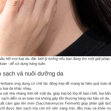
u hết mọi loại da, đặc biệt lý tưởng nếu bạn đang tìm một giải pháp 
 toàn
- dễ sử dụng hàng tuần.
m sạch và nuôi dưỡng da
erbario ứng dụng cơ chế tác động kép để mang lại hiệu quả toàn di
u loại da khác nhau.
sát nhẹ nhàng trên bề mặt da, giúp loại bỏ lớp tế bào chết, bụi bẩn
àm sạch diễn ra an toàn mà không gây tổn thương hàng rào bảo vệ da.
xuất cám gạo lên men (Saccharomyces Ferment) giúp phân giải dư
g chỉ được làm sạch mà còn trở nên sáng mịn, đều màu và khỏe m