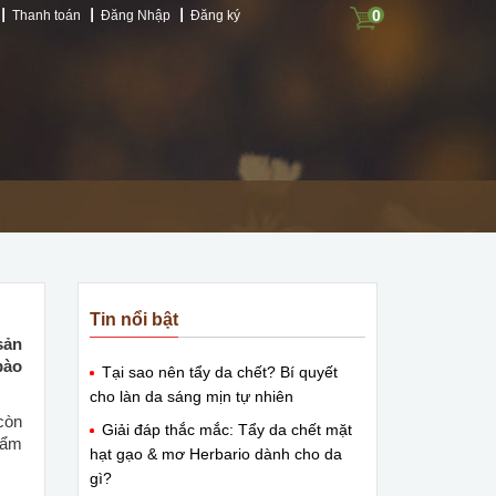
0
Thanh toán
Đăng Nhập
Đăng ký
Tin nổi bật
sản
bào
Tại sao nên tẩy da chết? Bí quyết
cho làn da sáng mịn tự nhiên
còn
Giải đáp thắc mắc: Tẩy da chết mặt
hẩm
hạt gạo & mơ Herbario dành cho da
gì?