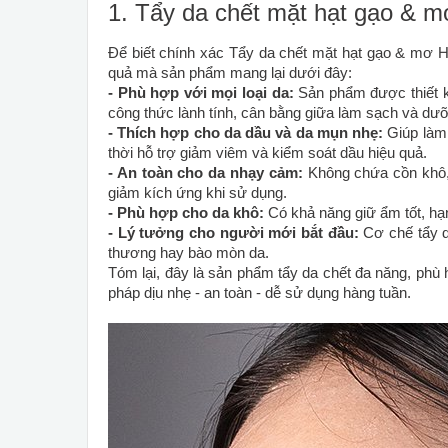
1. Tẩy da chết mặt hạt gạo & m
Để biết chính xác Tẩy da chết mặt hạt gạo & mơ He
quả mà sản phẩm mang lại dưới đây:
- Phù hợp với mọi loại da:
Sản phẩm được thiết k
công thức lành tính, cân bằng giữa làm sạch và dư
- Thích hợp cho da dầu và da mụn nhẹ:
Giúp làm
thời hỗ trợ giảm viêm và kiểm soát dầu hiệu quả.
- An toàn cho da nhạy cảm:
Không chứa cồn khô, 
giảm kích ứng khi sử dụng.
- Phù hợp cho da khô:
Có khả năng giữ ẩm tốt, hạn
- Lý tưởng cho người mới bắt đầu:
Cơ chế tẩy d
thương hay bào mòn da.
Tóm lại, đây là sản phẩm tẩy da chết đa năng, phù h
pháp dịu nhẹ - an toàn - dễ sử dụng hàng tuần.