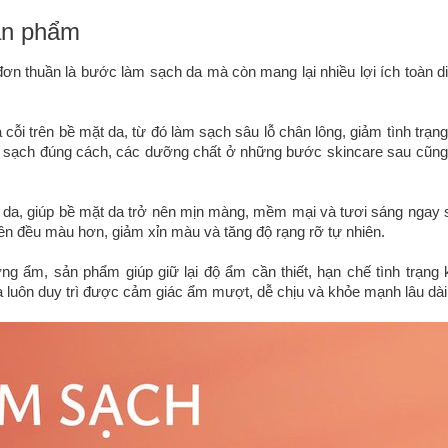
sản phẩm
ơn thuần là bước làm sạch da mà còn mang lại nhiều lợi ích toàn di
 cỗi trên bề mặt da, từ đó làm sạch sâu lỗ chân lông, giảm tình trạng
m sạch đúng cách, các dưỡng chất ở những bước skincare sau cũng
u da, giúp bề mặt da trở nên mịn màng, mềm mại và tươi sáng ngay 
 nên đều màu hơn, giảm xỉn màu và tăng độ rạng rỡ tự nhiên.
g ẩm, sản phẩm giúp giữ lại độ ẩm cần thiết, hạn chế tình trạng 
a luôn duy trì được cảm giác ẩm mượt, dễ chịu và khỏe mạnh lâu dài