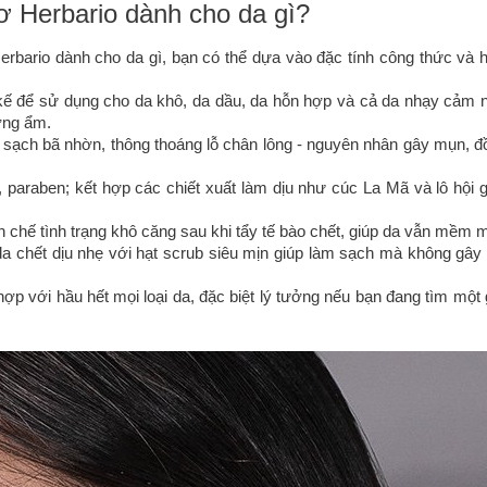
ơ Herbario dành cho da gì?
rbario dành cho da gì, bạn có thể dựa vào đặc tính công thức và h
ế để sử dụng cho da khô, da dầu, da hỗn hợp và cả da nhạy cảm 
ỡng ẩm.
 sạch bã nhờn, thông thoáng lỗ chân lông - nguyên nhân gây mụn, đ
paraben; kết hợp các chiết xuất làm dịu như cúc La Mã và lô hội g
 chế tình trạng khô căng sau khi tẩy tế bào chết, giúp da vẫn mềm m
a chết dịu nhẹ với hạt scrub siêu mịn giúp làm sạch mà không gây 
ợp với hầu hết mọi loại da, đặc biệt lý tưởng nếu bạn đang tìm một 